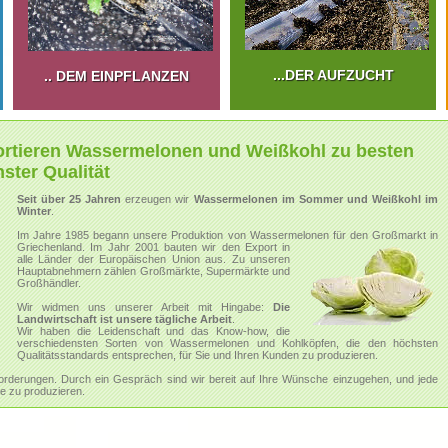
...DER AUFZUCHT
.. DEM EINPFLANZEN
ortieren Wassermelonen und Weißkohl zu besten
ster Qualität
Seit über 25 Jahren
erzeugen wir
Wassermelonen im Sommer und Weißkohl im
Winter
.
Im Jahre 1985 begann unsere Produktion von Wassermelonen für den Großmarkt in
Griechenland.
Im Jahr 2001 bauten wir den Export in
alle Länder der Europäischen Union aus. Zu unseren
Hauptabnehmern zählen Großmärkte, Supermärkte und
Großhändler.
Wir widmen uns unserer Arbeit mit Hingabe:
Die
Landwirtschaft ist unsere tägliche Arbeit
.
Wir haben die Leidenschaft und das Know-how, die
verschiedensten Sorten von Wassermelonen und Kohlköpfen, die den höchsten
Qualitätsstandards entsprechen, für Sie und Ihren Kunden zu produzieren.
orderungen. Durch ein Gespräch sind wir bereit auf Ihre Wünsche einzugehen, und jede
 zu produzieren.