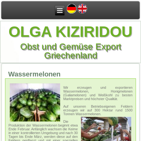
OLGA KIZIRIDOU
Obst und Gemüse Export
Griechenland
Wassermelonen
Wir erzeugen und exportieren
Wassermelonen, Honigmelonen
(Galiamelonen) und Weißkohl zu besten
Marktpreisen und höchster Qualität.
Auf unseren Betriebseigenen Feldern
erzeugen wir auf 300 Hektar rund 1500
Tonnen Wassermelonen.
Die
Produktion der Wassermelonen beginnt etwa
Ende Februar. Anfänglich wachsen die Keime
in einer kontrollierten Umgebung und nach 30
Tagen bis Ende März, werden diese auf den
Feldern gepflanzt und mit einer speziellen